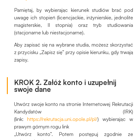
do
funkcjonowania
Pamiętaj, by wybierając kierunek studiów brać pod
strony
uwagę ich stopień (licencjackie, inżynierskie, jednolite
internetowej.
magisterskie, II stopnia) oraz tryb studiowania
(stacjonarne lub niestacjonarne).
Statystyka
Aby zapisać się na wybrane studia, możesz skorzystać
Abyśmy mogli
z przycisku „Zapisz się” przy opisie kierunku, gdy trwają
poprawić
zapisy.
funkcjonalność
i strukturę
strony
KROK 2. Załóż konto i uzupełnij
internetowej,
swoje dane
na podstawie
tego, jak
Utwórz swoje konto na stronie Internetowej Rekrutacji
strona jest
Kandydatów (IRK)
używana.
(link:
https://rekrutacja.uni.opole.pl/pl/
) wybierając w
prawym górnym rogu link
„Utwórz konto”. Potem postępuj zgodnie ze
Doświadczenie