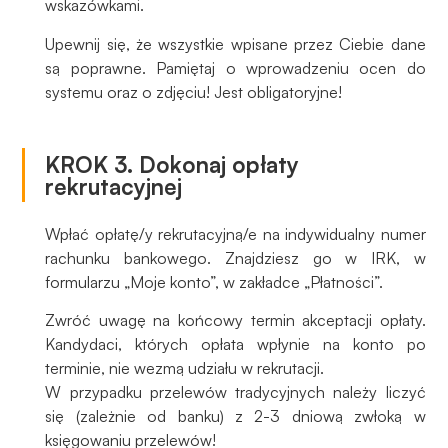
wskazówkami.
Aby nasza
strona
Upewnij się, że wszystkie wpisane przez Ciebie dane
internetowa
są poprawne. Pamiętaj o wprowadzeniu ocen do
działała jak
systemu oraz o zdjęciu! Jest obligatoryjne!
najlepiej
podczas
twojego
KROK 3. Dokonaj opłaty
przejścia na nią.
rekrutacyjnej
Jeśli odrzucisz
te pliki cookie,
niektóre funkcje
Wpłać opłatę/y rekrutacyjną/e na indywidualny numer
znikną ze strony
rachunku bankowego. Znajdziesz go w IRK, w
internetowej.
formularzu „Moje konto”, w zakładce „Płatności”.
Zwróć uwagę na końcowy termin akceptacji opłaty.
Marketing
Kandydaci, których opłata wpłynie na konto po
Udostępniając
terminie, nie wezmą udziału w rekrutacji.
swoje
W przypadku przelewów tradycyjnych należy liczyć
zainteresowania i
się (zależnie od banku) z 2-3 dniową zwłoką w
zachowania
księgowaniu przelewów!