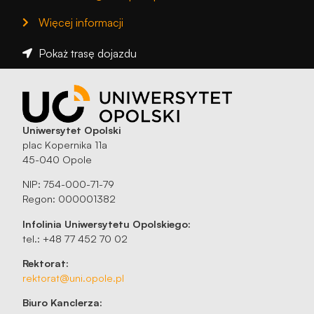
Więcej informacji
Pokaż trasę dojazdu
Uniwersytet Opolski
plac Kopernika 11a
45-040 Opole
NIP: 754-000-71-79
Regon: 000001382
Infolinia Uniwersytetu Opolskiego:
tel.: +48 77 452 70 02
Rektorat:
rektorat@uni.opole.pl
Biuro Kanclerza: