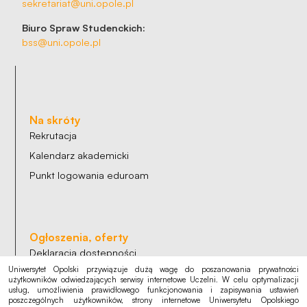
sekretariat@uni.opole.pl
Biuro Spraw Studenckich:
bss@uni.opole.pl
Na skróty
Rekrutacja
Kalendarz akademicki
Punkt logowania eduroam
Ogłoszenia, oferty
Deklaracja dostępności
Uniwersytet Opolski przywiązuje dużą wagę do poszanowania prywatności
Polityka cookies
użytkowników odwiedzających serwisy internetowe Uczelni. W celu optymalizacji
usług, umożliwienia prawidłowego funkcjonowania i zapisywania ustawień
RODO
poszczególnych użytkowników, strony internetowe Uniwersytetu Opolskiego