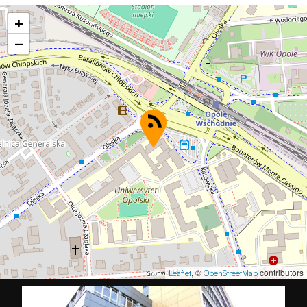
+
−
, ©
contributors
Leaflet
OpenStreetMap