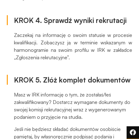
podczas
odwiedzania naszej
strony, zwiększasz
KROK 4. Sprawdź wyniki rekrutacji
szansę na
zobaczenie
Zaczekaj na informację o swoim statusie w procesie
spersonalizowanych
treści i ofert.
kwalifikacji. Zobaczysz ją w terminie wskazanym w
harmonogramie na swoim profilu w IRK w zakładce
„Zgłoszenia rekrutacyjne”.
KROK 5. Złóż komplet dokumentów
Masz w IRK informację o tym, że zostałaś/łeś
zakwalifikowany? Dostarcz wymagane dokumenty do
swojej komisji rekrutacyjnej wraz z wygenerowanym
podaniem o przyjęcie na studia.
Jeśli nie będziesz składać dokumentów osobiście
pamiętaj, by własnoręcznie podpisać podania i