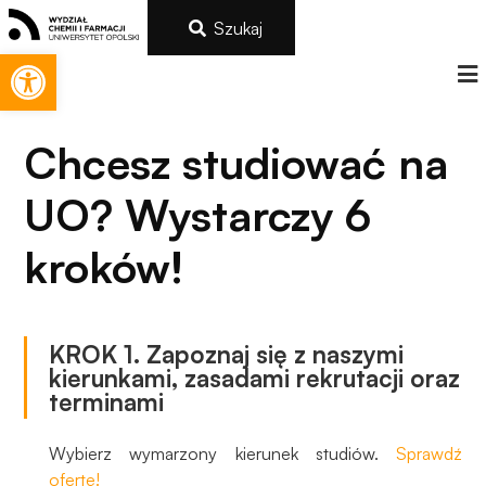
Szukaj
Otwórz pasek narzędzi
Chcesz studiować na
UO? Wystarczy 6
kroków!
KROK 1. Zapoznaj się z naszymi
Konieczne
kierunkami, zasadami rekrutacji oraz
Te pliki cookie
terminami
nie są
opcjonalne. Są
Wybierz wymarzony kierunek studiów.
Sprawdź
one potrzebne
ofertę!