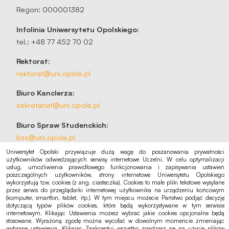
Regon: 000001382
Infolinia Uniwersytetu Opolskiego:
tel.: +48 77 452 70 02
Rektorat:
rektorat@uni.opole.pl
Biuro Kanclerza:
sekretariat@uni.opole.pl
Biuro Spraw Studenckich:
bss@uni.opole.pl
Uniwersytet Opolski przywiązuje dużą wagę do poszanowania prywatności
użytkowników odwiedzających serwisy internetowe Uczelni. W celu optymalizacji
usług, umożliwienia prawidłowego funkcjonowania i zapisywania ustawień
poszczególnych użytkowników, strony internetowe Uniwersytetu Opolskiego
wykorzystują tzw. cookies (z ang. ciasteczka). Cookies to małe pliki tekstowe wysyłane
przez serwis do przeglądarki internetowej użytkownika na urządzeniu końcowym
Na skróty
(komputer, smartfon, tablet, itp.). W tym miejscu możecie Państwo podjąć decyzję
dotyczącą typów plików cookies, które będą wykorzystywane w tym serwisie
Rekrutacja
internetowym. Klikając Ustawienia możesz wybrać jakie cookies opcjonalne będą
stosowane. Wyrażoną zgodę można wycofać w dowolnym momencie zmieniając
Kalendarz akademicki
wybrane ustawienia. Klikając Zaakceptuj wszystko zgadzasz się na użycie plików