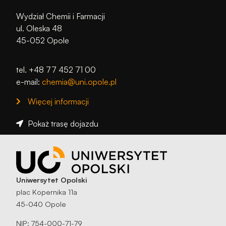
Wydział Chemii i Farmacji
ul. Oleska 48
45-052 Opole
tel. +48 77 452 71 00
e-mail:
chemia@uni.opole.pl
Więcej informacji
Pokaż trasę dojazdu
Uniwersytet Opolski
plac Kopernika 11a
45-040 Opole
NIP: 754-000-71-79