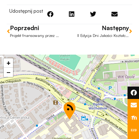
Aby nasza
strona
Udostępnij post
internetowa
działała jak
Poprzedni
Następny
najlepiej
Projekt fnansowany przez MNiSW dla koła naukowego „Misce fiat”
II Edycja Dni Jakości Kształcenia
podczas
twojego
przejścia na nią.
Jeśli odrzucisz
+
te pliki cookie,
niektóre funkcje
−
znikną ze strony
internetowej.
Marketing
Udostępniając
swoje
zainteresowania i
zachowania