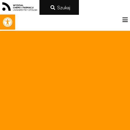
Szukaj
Otwórz pasek narzędzi
Konieczne
Te pliki cookie
nie są
opcjonalne. Są
one potrzebne