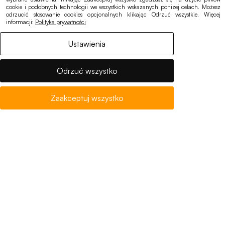
Punkt logowania eduroam
cookie i podobnych technologii we wszystkich wskazanych poniżej celach. Możesz
odrzucić stosowanie cookies opcjonalnych klikając Odrzuć wszystkie. Więcej
informacji:
Polityka prywatności
Ustawienia
Ogłoszenia, oferty
Deklaracja dostępności
Odrzuć wszystko
Polityka cookies
RODO
Zaakceptuj wszystko